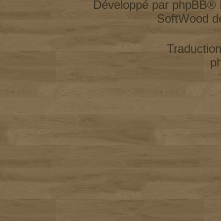
Développé par
phpBB
® 
SoftWood d
Traductio
p