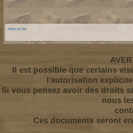
Index du site
AVER
Il est possible que certains vi
l'autorisation explicit
Si vous pensez avoir des droits s
nous le
cont
Ces documents seront enl