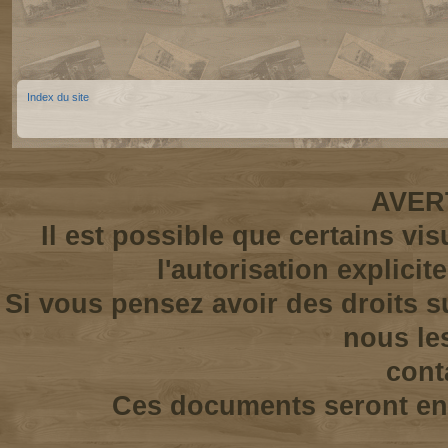
Index du site
AVER
Il est possible que certains vi
l'autorisation explicit
Si vous pensez avoir des droits s
nous le
cont
Ces documents seront enl