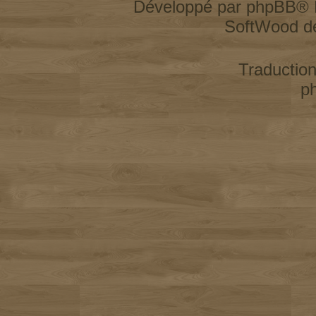
Développé par
phpBB
® 
SoftWood d
Traductio
p