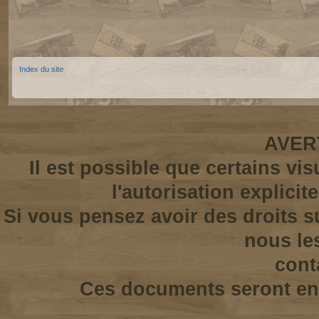
Index du site
AVER
Il est possible que certains vi
l'autorisation explicit
Si vous pensez avoir des droits s
nous le
cont
Ces documents seront enl