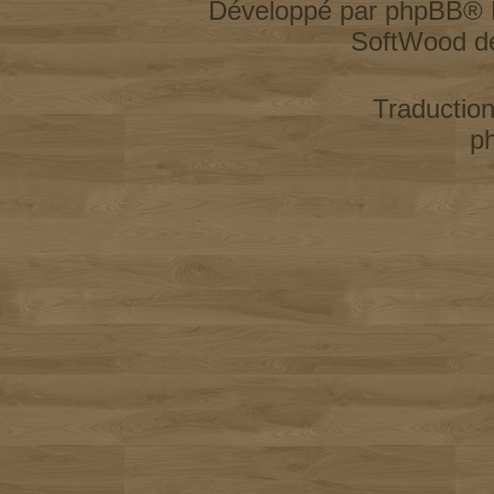
Développé par
phpBB
® 
SoftWood d
Traductio
p