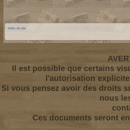
Index du site
AVER
Il est possible que certains vi
l'autorisation explicit
Si vous pensez avoir des droits s
nous le
cont
Ces documents seront enl