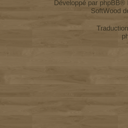
Développé par
phpBB
® 
SoftWood d
Traductio
p