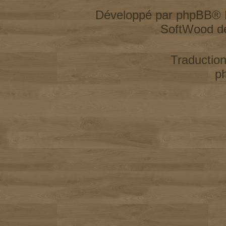
Développé par
phpBB
® 
SoftWood d
Traductio
p