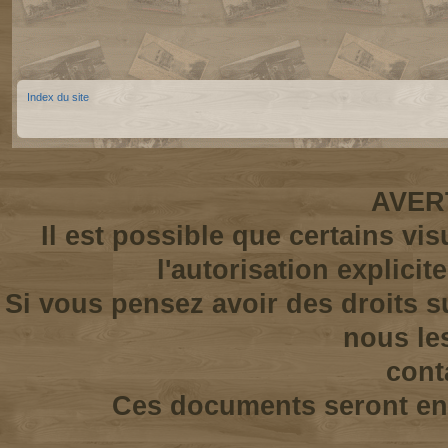
Index du site
AVER
Il est possible que certains vi
l'autorisation explicit
Si vous pensez avoir des droits s
nous le
cont
Ces documents seront enl