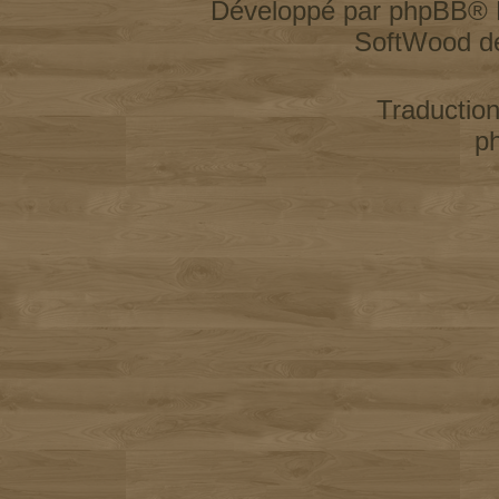
Développé par
phpBB
® 
SoftWood d
Traductio
p