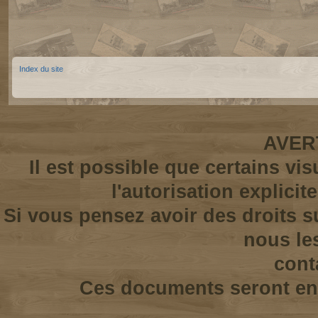
Index du site
AVER
Il est possible que certains vi
l'autorisation explicit
Si vous pensez avoir des droits s
nous le
cont
Ces documents seront enl