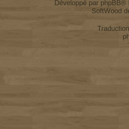
Développé par
phpBB
® 
SoftWood d
Traductio
p