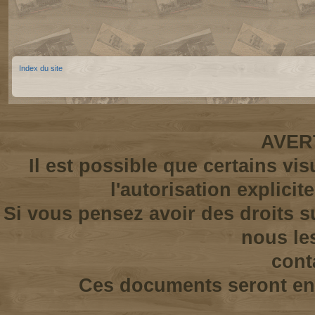
Index du site
AVER
Il est possible que certains vi
l'autorisation explicit
Si vous pensez avoir des droits s
nous le
cont
Ces documents seront enl