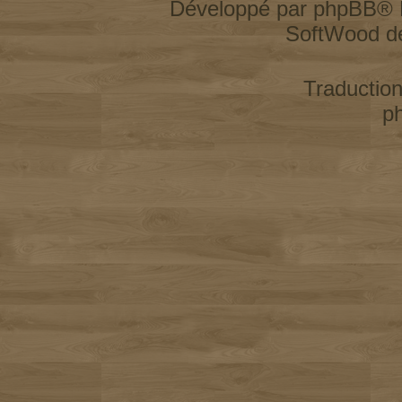
Développé par
phpBB
® 
SoftWood d
Traductio
p