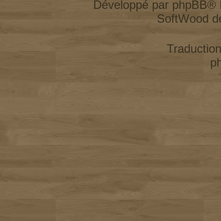
Développé par
phpBB
® 
SoftWood d
Traductio
p