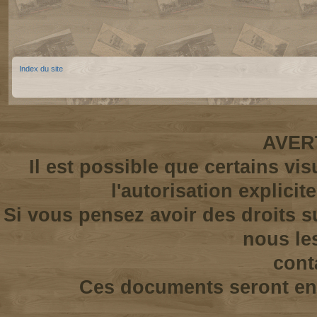
Index du site
AVER
Il est possible que certains vi
l'autorisation explicit
Si vous pensez avoir des droits s
nous le
cont
Ces documents seront enl