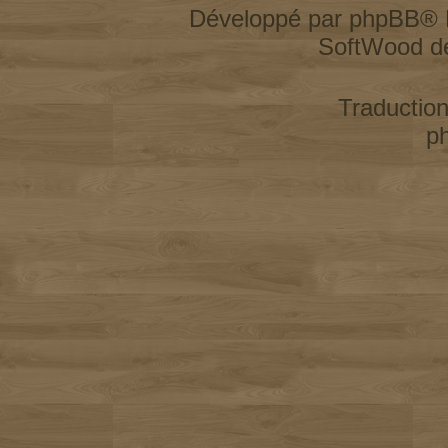
Développé par
phpBB
® 
SoftWood d
Traductio
p