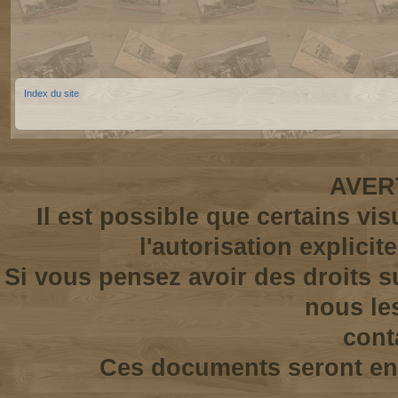
Index du site
AVER
Il est possible que certains vi
l'autorisation explicit
Si vous pensez avoir des droits s
nous le
cont
Ces documents seront enl