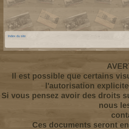
Index du site
AVER
Il est possible que certains vi
l'autorisation explicit
Si vous pensez avoir des droits s
nous le
cont
Ces documents seront enl