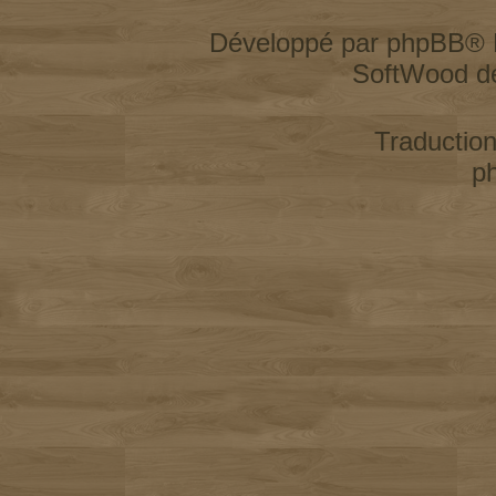
Développé par
phpBB
® 
SoftWood d
Traductio
p