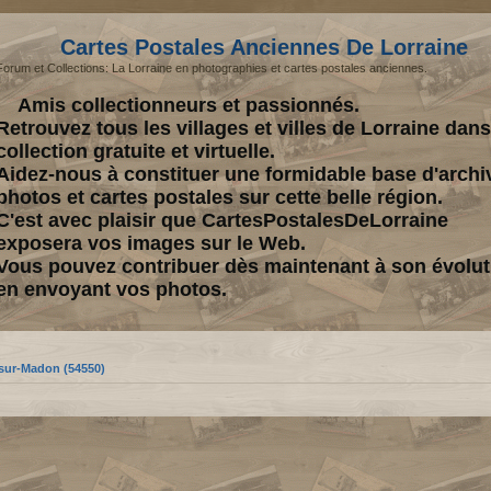
Cartes Postales Anciennes De Lorraine
Forum et Collections: La Lorraine en photographies et cartes postales anciennes.
Amis collectionneurs et passionnés.
Retrouvez tous les villages et villes de Lorraine dan
collection gratuite et virtuelle.
Aidez-nous à constituer une formidable base d'archi
photos et cartes postales sur cette belle région.
C'est avec plaisir que CartesPostalesDeLorraine
exposera vos images sur le Web.
Vous pouvez contribuer dès maintenant à son évolut
en envoyant vos photos.
-sur-Madon (54550)