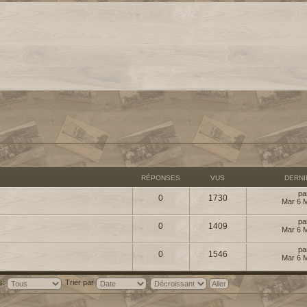
RÉPONSES
VUS
DERN
pa
0
1730
Mar 6 
pa
0
1409
Mar 6 
pa
0
1546
Mar 6 
is:
Trier par