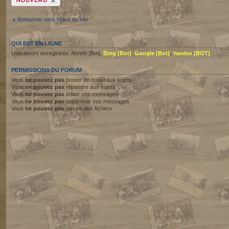
sujet
Retourner vers Index du site
QUI EST EN LIGNE
Utilisateurs enregistrés: Ahrefs [Bot],
Bing [Bot]
,
Google [Bot]
,
Yandex [BOT]
PERMISSIONS DU FORUM
Vous
ne pouvez pas
poster de nouveaux sujets
Vous
ne pouvez pas
répondre aux sujets
Vous
ne pouvez pas
éditer vos messages
Vous
ne pouvez pas
supprimer vos messages
Vous
ne pouvez pas
joindre des fichiers