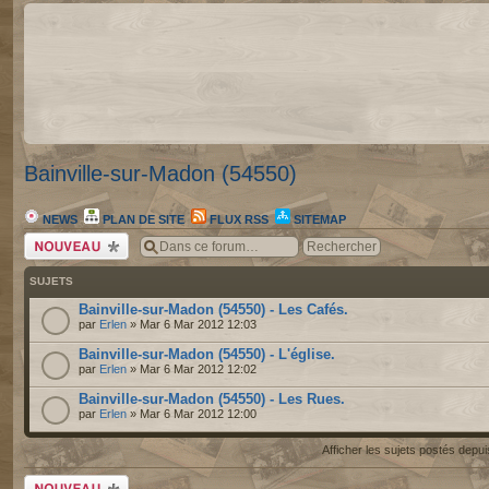
Bainville-sur-Madon (54550)
NEWS
PLAN DE SITE
FLUX RSS
SITEMAP
Écrire un nouveau
sujet
SUJETS
Bainville-sur-Madon (54550) - Les Cafés.
par
Erlen
» Mar 6 Mar 2012 12:03
Bainville-sur-Madon (54550) - L'église.
par
Erlen
» Mar 6 Mar 2012 12:02
Bainville-sur-Madon (54550) - Les Rues.
par
Erlen
» Mar 6 Mar 2012 12:00
Afficher les sujets postés depu
Écrire un nouveau