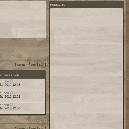
PUBLICITE
3 sujets • Page
1
sur
1
IER MESSAGE
r
Erlen
Mar 2012 12:03
r
Erlen
Mar 2012 12:02
r
Erlen
Mar 2012 12:00
3 sujets • Page
1
sur
1