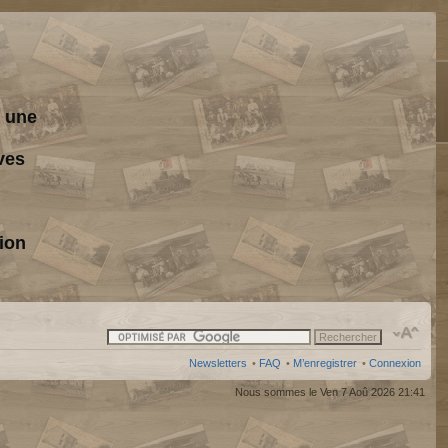
s une
ves
ion
Newsletters
•
FAQ
•
M’enregistrer
•
Connexion
Nous sommes le Ven 7 Aoû 2026 21:41