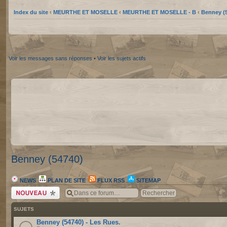
Index du site
‹
MEURTHE ET MOSELLE
‹
MEURTHE ET MOSELLE - B
‹
Benney (
Voir les messages sans réponses
•
Voir les sujets actifs
Benney (54740)
NEWS
PLAN DE SITE
FLUX RSS
SITEMAP
Écrire un nouveau
sujet
SUJETS
Benney (54740) - Les Rues.