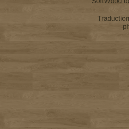
SoftWood d
Traductio
p