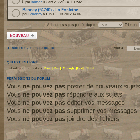
par
neness
» Sam 27 Aoû 2011 17:32
Benney (54740) - La Fontaine.
par
Louvigny
» Lun 11 Juin 2012 14:06
Afficher les sujets postés depuis:
Trier par
Écrire un nouveau
sujet
Retourner vers Index du site
Aller à:
QUI EST EN LIGNE
Utilisateurs enregistrés:
Bing [Bot]
,
Google [Bot]
,
Tbot
PERMISSIONS DU FORUM
Vous
ne pouvez pas
poster de nouveaux sujet
Vous
ne pouvez pas
répondre aux sujets
Vous
ne pouvez pas
éditer vos messages
Vous
ne pouvez pas
supprimer vos messages
Vous
ne pouvez pas
joindre des fichiers