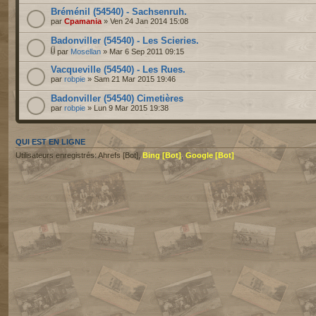
Bréménil (54540) - Sachsenruh.
par
Cpamania
» Ven 24 Jan 2014 15:08
Badonviller (54540) - Les Scieries.
par
Mosellan
» Mar 6 Sep 2011 09:15
Vacqueville (54540) - Les Rues.
par
robpie
» Sam 21 Mar 2015 19:46
Badonviller (54540) Cimetières
par
robpie
» Lun 9 Mar 2015 19:38
QUI EST EN LIGNE
Utilisateurs enregistrés: Ahrefs [Bot],
Bing [Bot]
,
Google [Bot]