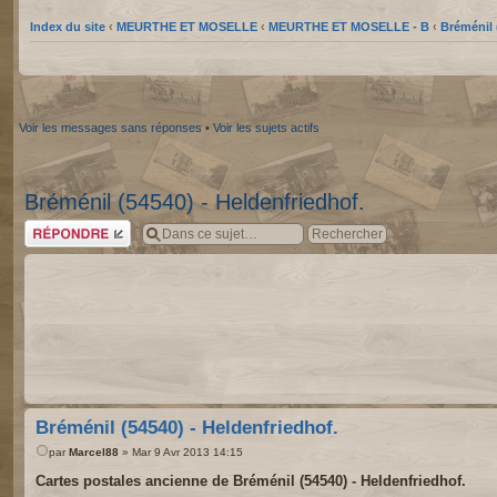
Index du site
‹
MEURTHE ET MOSELLE
‹
MEURTHE ET MOSELLE - B
‹
Bréménil 
Voir les messages sans réponses
•
Voir les sujets actifs
Bréménil (54540) - Heldenfriedhof.
Répondre
Bréménil (54540) - Heldenfriedhof.
par
Marcel88
» Mar 9 Avr 2013 14:15
Cartes postales ancienne de Bréménil (54540) - Heldenfriedhof.