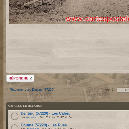
Répondre
Retourner vers Denting (57220)
Aller à:
ARTICLES EN RELATION
Denting (57220) - Les Cafés.
par
neness
» Ven 28 Déc 2012 20:57
Coume (57220) - Les Rues.