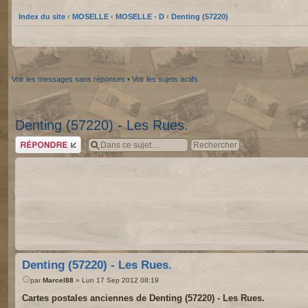
Index du site
‹
MOSELLE
‹
MOSELLE - D
‹
Denting (57220)
Voir les messages sans réponses
•
Voir les sujets actifs
Denting (57220) - Les Rues.
Répondre
Denting (57220) - Les Rues.
par
Marcel88
» Lun 17 Sep 2012 08:19
Cartes postales anciennes de Denting (57220) - Les Rues.