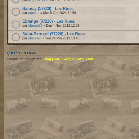
par
Argonne55
» Lun 18 Fév 2013 16:35
Bannay (57220) - Les Rues.
par
neness
» Mer 9 Oct 2024 14:56
Eblange (57220) - Les Rues.
par
Marcel88
» Dim 4 Nov 2012 12:39
Saint-Bernard (57220) - Les Rues.
par
Mosellan
» Ven 24 Mai 2013 13:45
QUI EST EN LIGNE
Utilisateurs enregistrés:
Bing [Bot]
,
Google [Bot]
,
Tbot