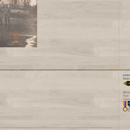
entre
Majo
Mess
Âge:
Inscr