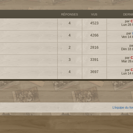
RÉPONSES
VUS
DERN
par
C
4
4523
Lun 28 
par
4
4266
Ven 14 
p
2
2816
Dim 18 
par
C
3
3391
Mar 26 
par
C
4
3697
Lun 14 
L’équipe du f