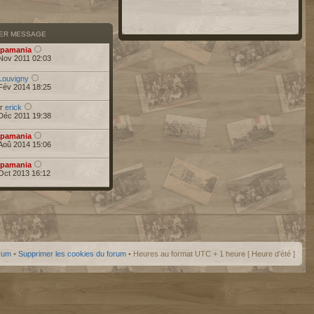
IER MESSAGE
pamania
Nov 2011 02:03
Louvigny
Fév 2014 18:25
ar
erick
Déc 2011 19:38
pamania
Aoû 2014 15:06
pamania
Oct 2013 16:12
orum
•
Supprimer les cookies du forum
• Heures au format UTC + 1 heure [ Heure d’été ]