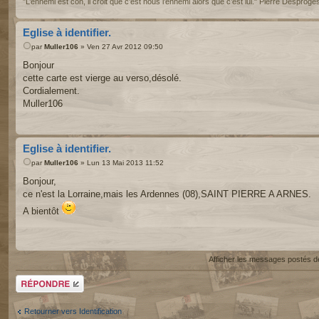
"L’ennemi est con, il croit que c’est nous l’ennemi alors que c’est lui." Pierre Desproge
Eglise à identifier.
par
Muller106
» Ven 27 Avr 2012 09:50
Bonjour
cette carte est vierge au verso,désolé.
Cordialement.
Muller106
Eglise à identifier.
par
Muller106
» Lun 13 Mai 2013 11:52
Bonjour,
ce n'est la Lorraine,mais les Ardennes (08),SAINT PIERRE A ARNES.
A bientôt
Afficher les messages postés d
Répondre
Retourner vers Identification