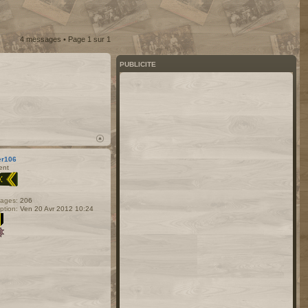
4 messages • Page
1
sur
1
PUBLICITE
er106
ent
ages:
206
iption:
Ven 20 Avr 2012 10:24