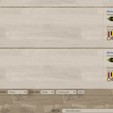
s
Mull
Serg
Mess
Inscr
Mull
Serg
Mess
Inscr
epuis:
Trier par
Aller à: