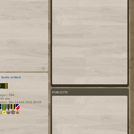
 Seille et Nied
r
PUBLICITE
ages:
764
64 ans
iption:
Dim 14 Aoû 2011 20:03