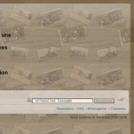
s une
ves
ion
Newsletters
•
FAQ
•
M’enregistrer
•
Connexion
Nous sommes le Jeu 6 Aoû 2026 14:55