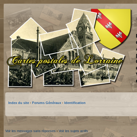
Index du site
‹
Forums Généraux
‹
Identification
Voir les messages sans réponses
•
Voir les sujets actifs