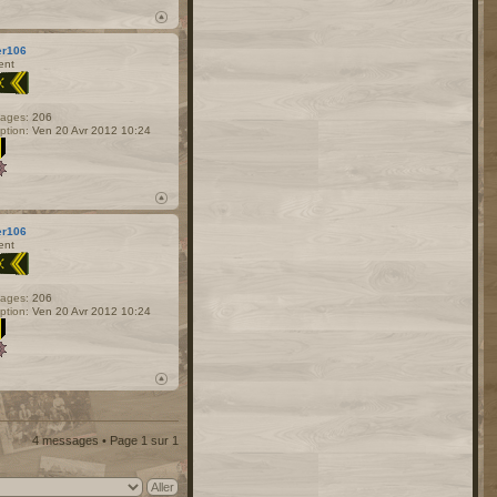
er106
ent
ages:
206
iption:
Ven 20 Avr 2012 10:24
er106
ent
ages:
206
iption:
Ven 20 Avr 2012 10:24
4 messages • Page
1
sur
1