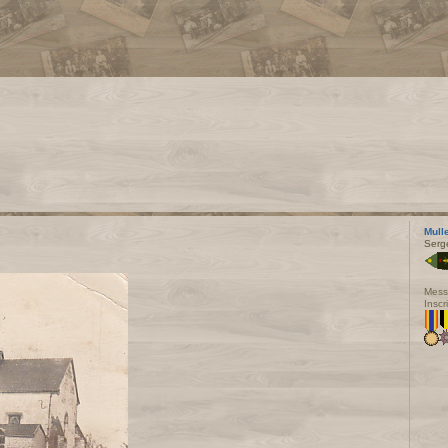
Mull
Serg
Mess
Inscr