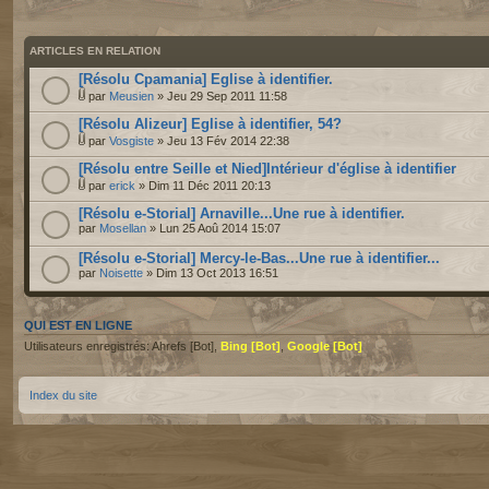
ARTICLES EN RELATION
[Résolu Cpamania] Eglise à identifier.
par
Meusien
» Jeu 29 Sep 2011 11:58
[Résolu Alizeur] Eglise à identifier, 54?
par
Vosgiste
» Jeu 13 Fév 2014 22:38
[Résolu entre Seille et Nied]Intérieur d'église à identifier
par
erick
» Dim 11 Déc 2011 20:13
[Résolu e-Storial] Arnaville...Une rue à identifier.
par
Mosellan
» Lun 25 Aoû 2014 15:07
[Résolu e-Storial] Mercy-le-Bas...Une rue à identifier...
par
Noisette
» Dim 13 Oct 2013 16:51
QUI EST EN LIGNE
Utilisateurs enregistrés: Ahrefs [Bot],
Bing [Bot]
,
Google [Bot]
Index du site