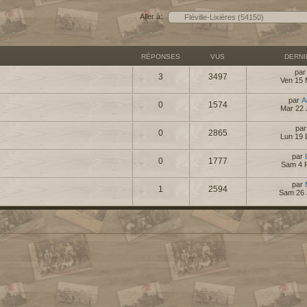
Aller à:
RÉPONSES
VUS
DERN
pa
3
3497
Ven 15 
par
A
0
1574
Mar 22 
pa
0
2865
Lun 19 
par
0
1777
Sam 4 
par
1
2594
Sam 26 