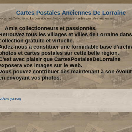
Cartes Postales Anciennes De Lorraine
Forum et Collections: La Lorraine en photographies et cartes postales anciennes.
Amis collectionneurs et passionnés.
Retrouvez tous les villages et villes de Lorraine dan
collection gratuite et virtuelle.
Aidez-nous à constituer une formidable base d'archi
photos et cartes postales sur cette belle région.
C'est avec plaisir que CartesPostalesDeLorraine
exposera vos images sur le Web.
Vous pouvez contribuer dès maintenant à son évolut
en envoyant vos photos.
ixières (54150)