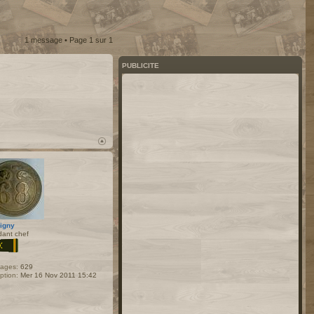
1 message • Page
1
sur
1
PUBLICITE
igny
dant chef
ages:
629
iption:
Mer 16 Nov 2011 15:42