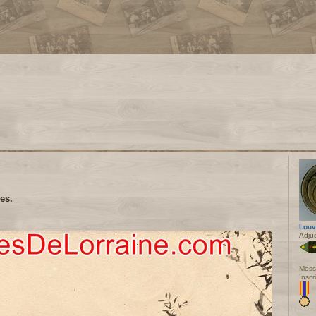
es.
Louv
Adju
Mess
Inscr