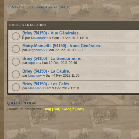
Retourner vers Fléville-Lixières (54150)
ARTICLES EN RELATION
Briey (54150) - Vue Générales.
par
Malatourien
» Sam 10 Sep 2011 14:14
Mairy-Mainville (54150) - Vues Générales.
par
Argonne55
» Mar 22 Jan 2013 16:27
Briey (54150) - La Gendarmerie
par
teppaz
» Lun 19 Déc 2011 20:46
Briey (54150) - La Caulre.
par
Louvigny
» Sam 4 Fév 2012 11:38
Briey (54150) - Les Cafés.
par
Mosellan
» Dim 9 Déc 2012 13:18
QUI EST EN LIGNE
Utilisateurs enregistrés:
Bing [Bot]
,
Google [Bot]