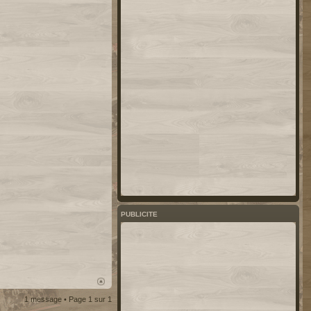
PUBLICITE
1 message • Page
1
sur
1