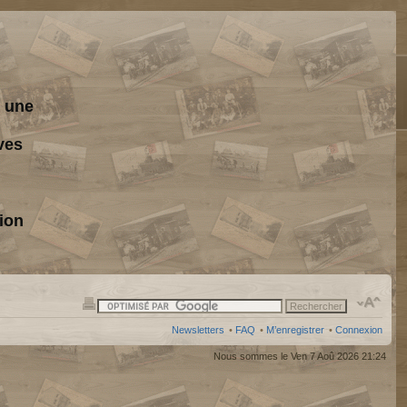
s une
ves
ion
Newsletters
•
FAQ
•
M’enregistrer
•
Connexion
Nous sommes le Ven 7 Aoû 2026 21:24