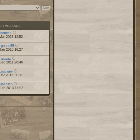
IER MESSAGE
r
neness
Mar 2013 12:52
rgonne55
Jan 2013 16:27
r
teppaz
Déc 2011 20:46
Louvigny
Fév 2012 11:38
Mosellan
Jan 2013 14:02