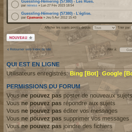
Guessling-Hémering (57380) - Les Rues.
par
neness
» Lun 27 Fév 2023 18:54
Guessling-Hémering (57380) - L'église.
par
Cpamania
» Jeu 5 Avr 2012 15:43
Afficher les sujets postés depuis:
Trier par
Écrire un nouveau
sujet
Retourner vers Index du site
Aller à:
QUI EST EN LIGNE
Utilisateurs enregistrés:
Bing [Bot]
,
Google [Bo
PERMISSIONS DU FORUM
Vous
ne pouvez pas
poster de nouveaux sujet
Vous
ne pouvez pas
répondre aux sujets
Vous
ne pouvez pas
éditer vos messages
Vous
ne pouvez pas
supprimer vos messages
Vous
ne pouvez pas
joindre des fichiers