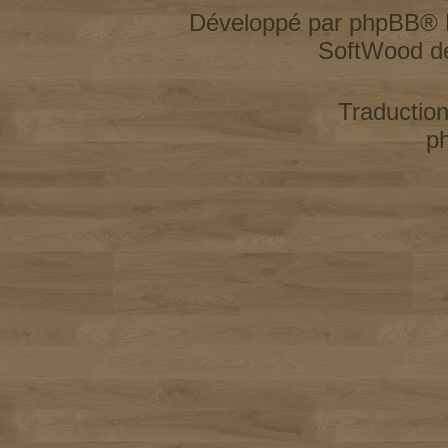
Développé par
phpBB
® 
SoftWood d
Traductio
p