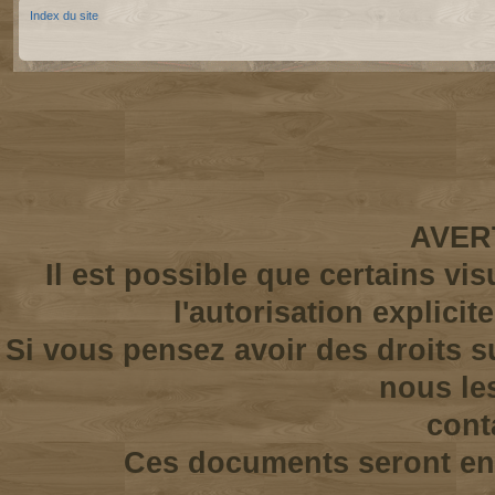
Index du site
AVER
Il est possible que certains vi
l'autorisation explicit
Si vous pensez avoir des droits s
nous le
cont
Ces documents seront enl