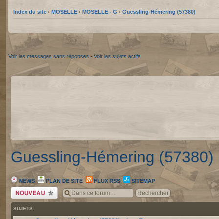
Index du site
‹
MOSELLE
‹
MOSELLE - G
‹
Guessling-Hémering (57380)
Voir les messages sans réponses
•
Voir les sujets actifs
Guessling-Hémering (57380)
NEWS
PLAN DE SITE
FLUX RSS
SITEMAP
Écrire un nouveau
sujet
SUJETS