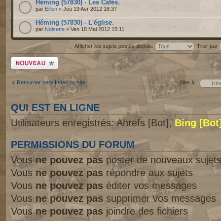
Héming (57830) - Les Cafés.
par
Erlen
» Jeu 19 Avr 2012 18:37
Héming (57830) - L'église.
par
Noisette
» Ven 18 Mai 2012 15:11
Afficher les sujets postés depuis:
Trier par
Écrire un nouveau
sujet
Retourner vers Index du site
Aller à:
QUI EST EN LIGNE
Utilisateurs enregistrés: Ahrefs [Bot],
Bing [Bot
PERMISSIONS DU FORUM
Vous
ne pouvez pas
poster de nouveaux sujet
Vous
ne pouvez pas
répondre aux sujets
Vous
ne pouvez pas
éditer vos messages
Vous
ne pouvez pas
supprimer vos messages
Vous
ne pouvez pas
joindre des fichiers