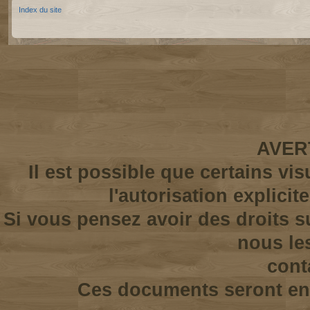
Index du site
AVER
Il est possible que certains vi
l'autorisation explicit
Si vous pensez avoir des droits s
nous le
cont
Ces documents seront enl