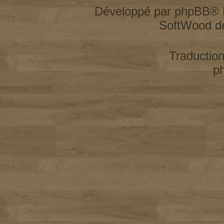
Développé par
phpBB
® 
SoftWood d
Traductio
p