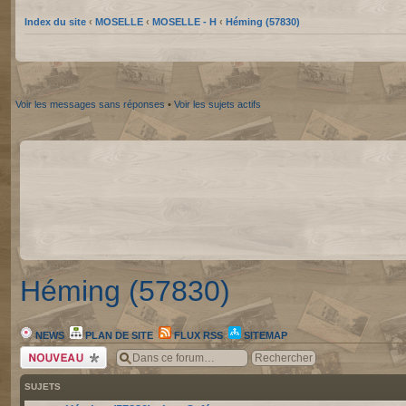
Index du site
‹
MOSELLE
‹
MOSELLE - H
‹
Héming (57830)
Voir les messages sans réponses
•
Voir les sujets actifs
Héming (57830)
NEWS
PLAN DE SITE
FLUX RSS
SITEMAP
Écrire un nouveau
sujet
SUJETS