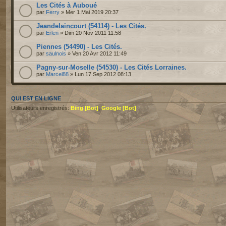
Les Cités à Auboué
par
Ferry
» Mer 1 Mai 2019 20:37
Jeandelaincourt (54114) - Les Cités.
par
Erlen
» Dim 20 Nov 2011 11:58
Piennes (54490) - Les Cités.
par
saulnois
» Ven 20 Avr 2012 11:49
Pagny-sur-Moselle (54530) - Les Cités Lorraines.
par
Marcel88
» Lun 17 Sep 2012 08:13
QUI EST EN LIGNE
Utilisateurs enregistrés:
Bing [Bot]
,
Google [Bot]