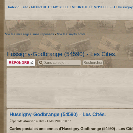
Index du site
‹
MEURTHE ET MOSELLE
‹
MEURTHE ET MOSELLE - H
‹
Hussigny
Voir les messages sans réponses
•
Voir les sujets actifs
Hussigny-Godbrange (54590) - Les Cités.
Répondre
Hussigny-Godbrange (54590) - Les Cités.
par
Malatourien
» Dim 24 Mar 2013 10:57
Cartes postales anciennes d'Hussigny-Godbrange (54590) - Les Cité