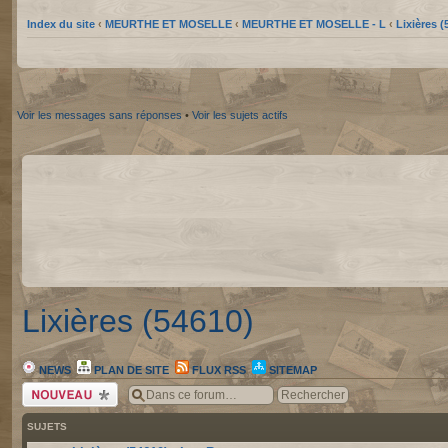
Index du site
‹
MEURTHE ET MOSELLE
‹
MEURTHE ET MOSELLE - L
‹
Lixières (
Voir les messages sans réponses
•
Voir les sujets actifs
Lixières (54610)
NEWS
PLAN DE SITE
FLUX RSS
SITEMAP
Écrire un nouveau
sujet
SUJETS