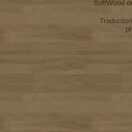
SoftWood d
Traductio
p