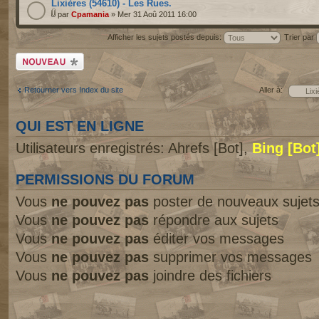
Lixières (54610) - Les Rues.
par
Cpamania
» Mer 31 Aoû 2011 16:00
Afficher les sujets postés depuis:
Trier par
Écrire un nouveau
sujet
Retourner vers Index du site
Aller à:
QUI EST EN LIGNE
Utilisateurs enregistrés: Ahrefs [Bot],
Bing [Bot
PERMISSIONS DU FORUM
Vous
ne pouvez pas
poster de nouveaux sujet
Vous
ne pouvez pas
répondre aux sujets
Vous
ne pouvez pas
éditer vos messages
Vous
ne pouvez pas
supprimer vos messages
Vous
ne pouvez pas
joindre des fichiers