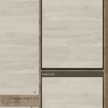
PUBLICITE
1 message • Page
1
sur
1