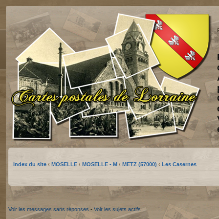
Index du site
‹
MOSELLE
‹
MOSELLE - M
‹
METZ (57000)
‹
Les Casernes
Voir les messages sans réponses
•
Voir les sujets actifs