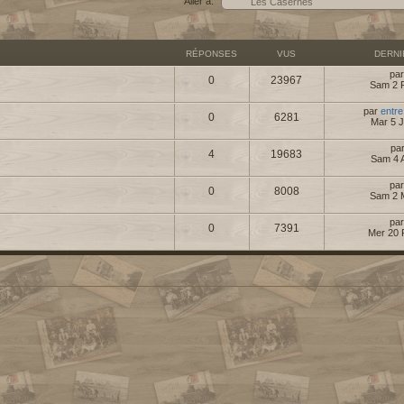
Aller à:
RÉPONSES
VUS
DERN
pa
0
23967
Sam 2 
par
entre
0
6281
Mar 5 J
pa
4
19683
Sam 4 
pa
0
8008
Sam 2 
pa
0
7391
Mer 20 