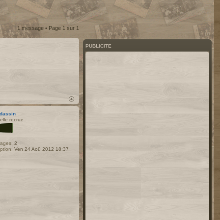
1 message • Page
1
sur
1
PUBLICITE
dassin
elle recrue
ages:
2
iption:
Ven 24 Aoû 2012 18:37