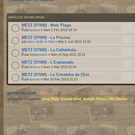
Retourner vers Les Casernes
ARTICLES EN RELATION
METZ (57000) - Metz Plage.
par
lynuxe
» Sam 2 Fév 2013 23:19
METZ (57000) - La Piscine.
par
entre Seille et Nied
» Mar 5 Juin 2012 12:42
METZ (57000) - La Cathédrale.
par
Malatourien
» Sam 10 Sep 2011 15:12
METZ (57000) - L'Esplanade.
par
lynuxe
» Sam 2 Mar 2013 11:04
METZ (57000) - Le Cimetière de l'Est.
par
lynuxe
» Mer 20 Fév 2013 21:23
QUI EST EN LIGNE
Utilisateurs enregistrés:
Bing [Bot]
,
Google [Bot]
,
Google Python URL fetcher