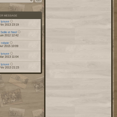
IER MESSAGE
r
lynuxe
Fév 2013 23:19
 Seille et Nied
uin 2012 12:42
r
robpie
Avr 2015 10:09
r
lynuxe
Mar 2013 11:04
r
lynuxe
Fév 2013 21:23