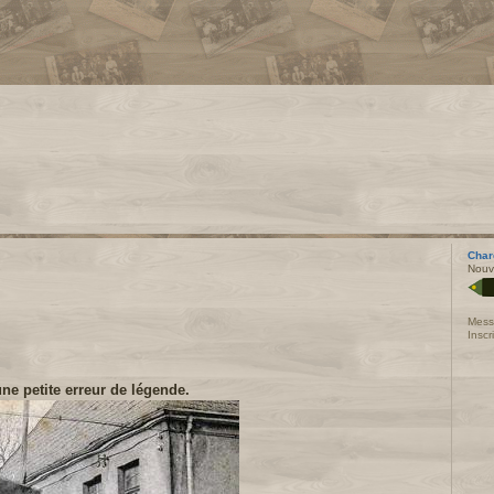
Char
Nouv
Mess
Inscr
e petite erreur de légende.