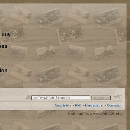
s une
ves
ion
Newsletters
•
FAQ
•
M’enregistrer
•
Connexion
Nous sommes le Ven 7 Aoû 2026 19:24