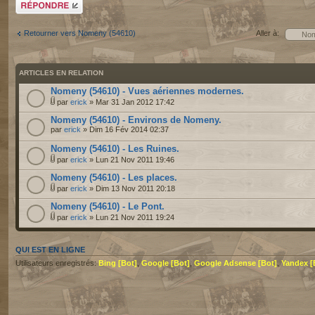
Répondre
Retourner vers Nomeny (54610)
Aller à:
ARTICLES EN RELATION
Nomeny (54610) - Vues aériennes modernes.
par
erick
» Mar 31 Jan 2012 17:42
Nomeny (54610) - Environs de Nomeny.
par
erick
» Dim 16 Fév 2014 02:37
Nomeny (54610) - Les Ruines.
par
erick
» Lun 21 Nov 2011 19:46
Nomeny (54610) - Les places.
par
erick
» Dim 13 Nov 2011 20:18
Nomeny (54610) - Le Pont.
par
erick
» Lun 21 Nov 2011 19:24
QUI EST EN LIGNE
Utilisateurs enregistrés:
Bing [Bot]
,
Google [Bot]
,
Google Adsense [Bot]
,
Yandex 