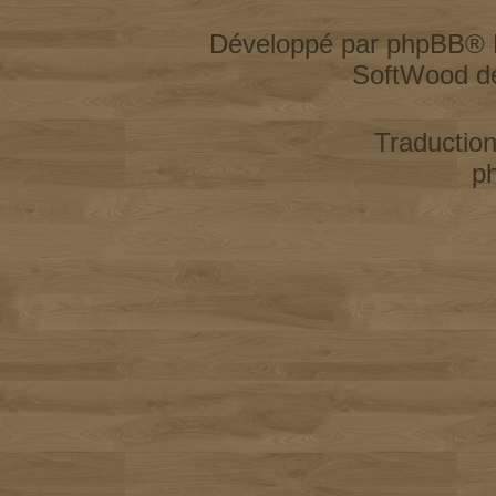
Développé par
phpBB
® 
SoftWood d
Traductio
p