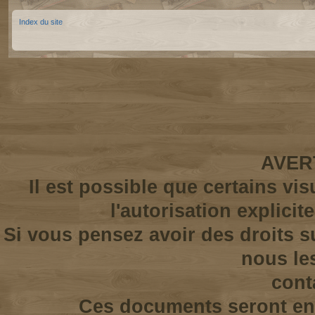
Index du site
AVER
Il est possible que certains vi
l'autorisation explicit
Si vous pensez avoir des droits s
nous le
cont
Ces documents seront enl