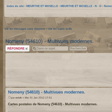
Index du site
‹
MEURTHE ET MOSELLE
‹
MEURTHE ET MOSELLE - N - O
‹
Nomen
Voir les messages sans réponses
•
Voir les sujets actifs
Nomeny (54610) - Multivues modernes.
Répondre
Nomeny (54610) - Multivues modernes.
par
erick
» Mar 31 Jan 2012 17:51
Cartes postales de Nomeny (54610) - Multivues modernes.