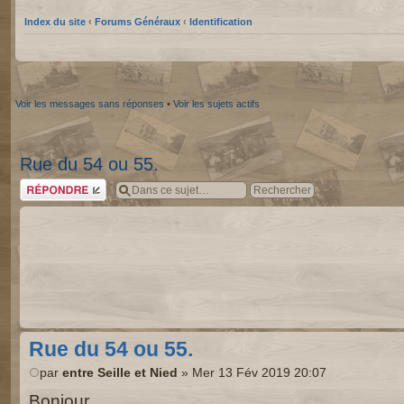
Index du site
‹
Forums Généraux
‹
Identification
Voir les messages sans réponses
•
Voir les sujets actifs
Rue du 54 ou 55.
Répondre
Rue du 54 ou 55.
par
entre Seille et Nied
» Mer 13 Fév 2019 20:07
Bonjour,