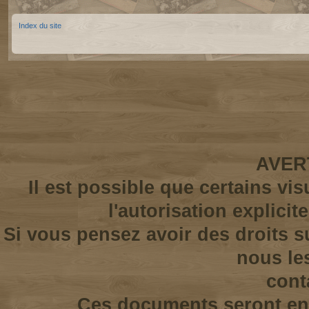
Index du site
AVER
Il est possible que certains vi
l'autorisation explicit
Si vous pensez avoir des droits s
nous le
cont
Ces documents seront enl