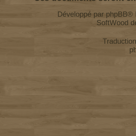
Développé par
phpBB
® 
SoftWood d
Traductio
p