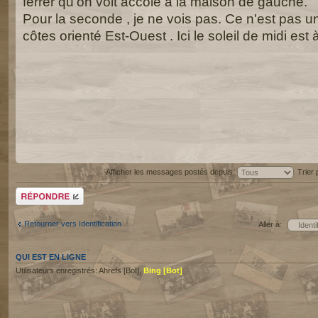
ferrer qu'on voit accolé à la maison de gauche.
Pour la seconde , je ne vois pas. Ce n'est pas un
côtes orienté Est-Ouest . Ici le soleil de midi est à
Afficher les messages postés depuis:
Trier
Répondre
Retourner vers Identification
Aller à:
QUI EST EN LIGNE
Utilisateurs enregistrés: Ahrefs [Bot],
Bing [Bot]