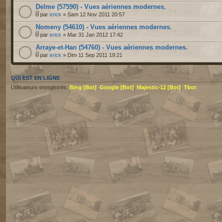
Delme (57590) - Vues aériennes modernes.
par
erick
» Sam 12 Nov 2011 20:57
Nomeny (54610) - Vues aériennes modernes.
par
erick
» Mar 31 Jan 2012 17:42
Arraye-et-Han (54760) - Vues aériennes modernes.
par
erick
» Dim 11 Sep 2011 19:21
QUI EST EN LIGNE
Utilisateurs enregistrés:
Bing [Bot]
,
Google [Bot]
,
Majestic-12 [Bot]
,
Tbot