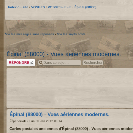
Index du site
‹
VOSGES
‹
VOSGES - E - F
‹
Épinal (88000)
Voir les messages sans réponses
•
Voir les sujets actifs
Épinal (88000) - Vues aériennes modernes.
Répondre
Épinal (88000) - Vues aériennes modernes.
par
erick
» Lun 30 Jan 2012 03:14
Cartes postales anciennes d'Épinal (88000) - Vues aériennes moder