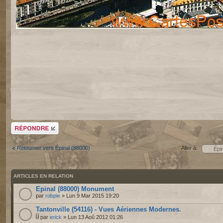
Répondre
Retourner vers Épinal (88000)
Aller à:
ARTICLES EN RELATION
Epinal (88000) Monument
par
robpie
» Lun 9 Mar 2015 19:20
Tantonville (54116) - Vues Aériennes Modernes.
par
erick
» Lun 13 Aoû 2012 01:26