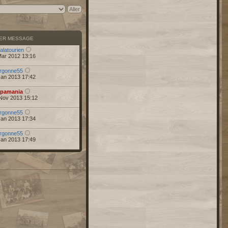
IER MESSAGE
alatourien
Mar 2012 13:16
rgonne55
Jan 2013 17:42
pamania
Nov 2013 15:12
rgonne55
Jan 2013 17:34
rgonne55
Jan 2013 17:49