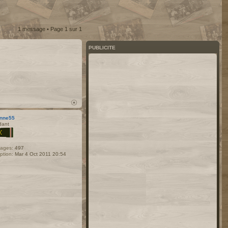
1 message • Page
1
sur
1
PUBLICITE
nne55
dant
ages:
497
iption:
Mar 4 Oct 2011 20:54