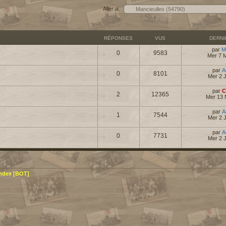
Aller à:
RÉPONSES
VUS
DERN
par
M
0
9583
Mer 7 
par
A
0
8101
Mer 2 
par
C
2
12365
Mer 13 
par
A
1
7544
Mer 2 
par
A
0
7731
Mer 2 
ndex [BOT]