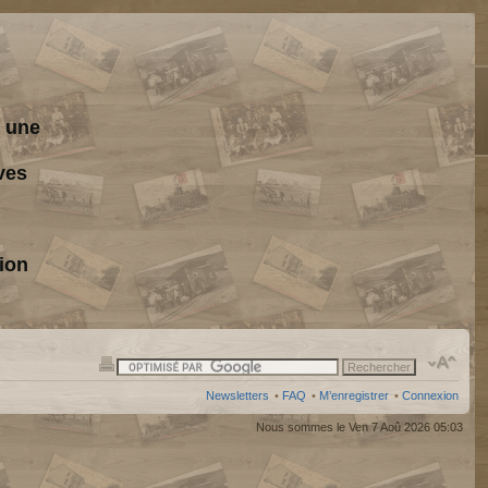
s une
ves
ion
Newsletters
•
FAQ
•
M’enregistrer
•
Connexion
Nous sommes le Ven 7 Aoû 2026 05:03