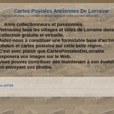
Cartes Postales Anciennes De Lorraine
Forum et Collections: La Lorraine en photographies et cartes postales anciennes.
Amis collectionneurs et passionnés.
Retrouvez tous les villages et villes de Lorraine dan
collection gratuite et virtuelle.
Aidez-nous à constituer une formidable base d'archi
photos et cartes postales sur cette belle région.
C'est avec plaisir que CartesPostalesDeLorraine
exposera vos images sur le Web.
Vous pouvez contribuer dès maintenant à son évolut
en envoyant vos photos.
es (54790)