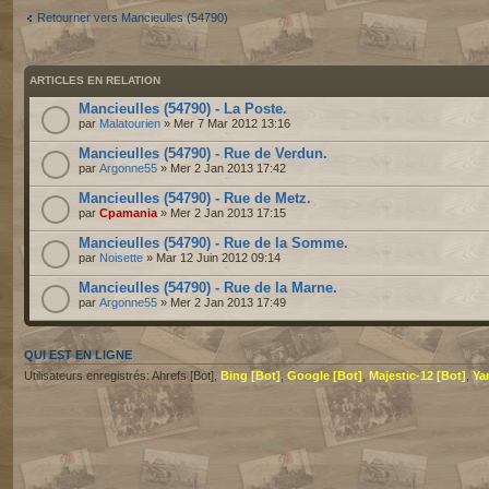
Retourner vers Mancieulles (54790)
ARTICLES EN RELATION
Mancieulles (54790) - La Poste.
par
Malatourien
» Mer 7 Mar 2012 13:16
Mancieulles (54790) - Rue de Verdun.
par
Argonne55
» Mer 2 Jan 2013 17:42
Mancieulles (54790) - Rue de Metz.
par
Cpamania
» Mer 2 Jan 2013 17:15
Mancieulles (54790) - Rue de la Somme.
par
Noisette
» Mar 12 Juin 2012 09:14
Mancieulles (54790) - Rue de la Marne.
par
Argonne55
» Mer 2 Jan 2013 17:49
QUI EST EN LIGNE
Utilisateurs enregistrés: Ahrefs [Bot],
Bing [Bot]
,
Google [Bot]
,
Majestic-12 [Bot]
,
Ya