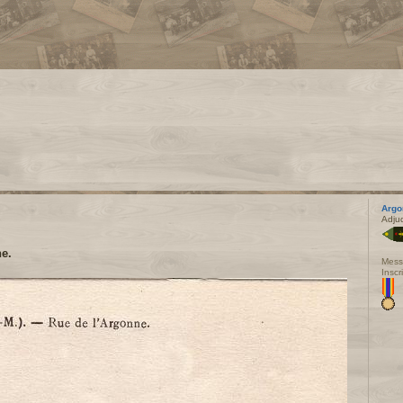
Argo
Adju
ne.
Mess
Inscr