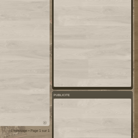
PUBLICITE
1 message • Page
1
sur
1