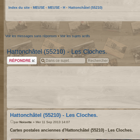
Index du site
‹
MEUSE
‹
MEUSE - H
‹
Hattonchâtel (55210)
Voir les messages sans réponses
•
Voir les sujets actifs
Hattonchâtel (55210) - Les Cloches.
Répondre
Hattonchâtel (55210) - Les Cloches.
par
Noisette
» Mer 11 Sep 2013 14:07
Cartes postales anciennes d'Hattonchâtel (55210) - Les Cloches.