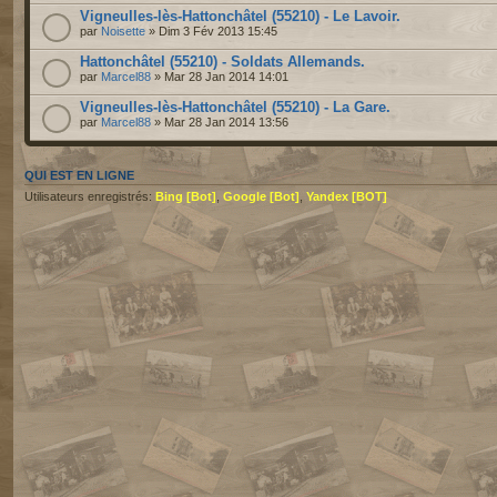
Vigneulles-lès-Hattonchâtel (55210) - Le Lavoir.
par
Noisette
» Dim 3 Fév 2013 15:45
Hattonchâtel (55210) - Soldats Allemands.
par
Marcel88
» Mar 28 Jan 2014 14:01
Vigneulles-lès-Hattonchâtel (55210) - La Gare.
par
Marcel88
» Mar 28 Jan 2014 13:56
QUI EST EN LIGNE
Utilisateurs enregistrés:
Bing [Bot]
,
Google [Bot]
,
Yandex [BOT]