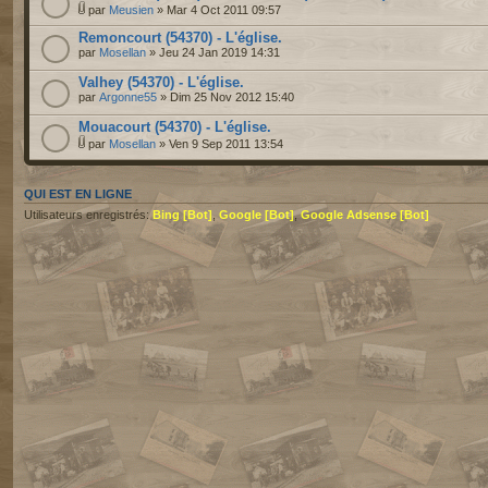
par
Meusien
» Mar 4 Oct 2011 09:57
Remoncourt (54370) - L'église.
par
Mosellan
» Jeu 24 Jan 2019 14:31
Valhey (54370) - L'église.
par
Argonne55
» Dim 25 Nov 2012 15:40
Mouacourt (54370) - L'église.
par
Mosellan
» Ven 9 Sep 2011 13:54
QUI EST EN LIGNE
Utilisateurs enregistrés:
Bing [Bot]
,
Google [Bot]
,
Google Adsense [Bot]