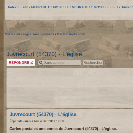
Index du site
‹
MEURTHE ET MOSELLE
‹
MEURTHE ET MOSELLE - I - J
‹
Juvreco
Voir les messages sans réponses
•
Voir les sujets actifs
Juvrecourt (54370) - L'église.
Répondre
Juvrecourt (54370) - L'église.
par
Meusien
» Mar 4 Oct 2011 10:00
Cartes postales anciennes de Juvrecourt (54370) - L'église.