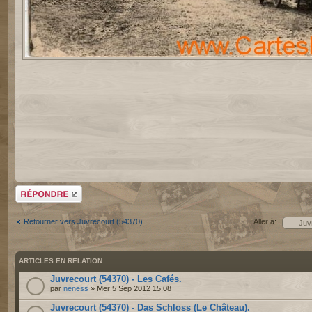
Répondre
Retourner vers Juvrecourt (54370)
Aller à:
ARTICLES EN RELATION
Juvrecourt (54370) - Les Cafés.
par
neness
» Mer 5 Sep 2012 15:08
Juvrecourt (54370) - Das Schloss (Le Château).