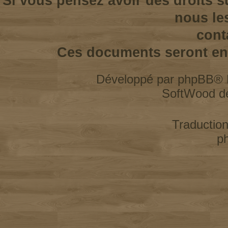
Si vous pensez avoir des droits s
nous le
cont
Ces documents seront enl
Développé par
phpBB
® 
SoftWood d
Traductio
p