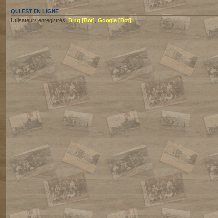
QUI EST EN LIGNE
Utilisateurs enregistrés:
Bing [Bot]
,
Google [Bot]