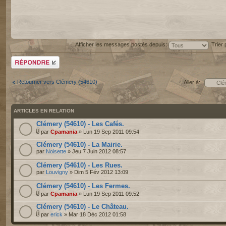
Afficher les messages postés depuis:
Trier
Répondre
Retourner vers Clémery (54610)
Aller à:
ARTICLES EN RELATION
Clémery (54610) - Les Cafés.
par
Cpamania
» Lun 19 Sep 2011 09:54
Clémery (54610) - La Mairie.
par
Noisette
» Jeu 7 Juin 2012 08:57
Clémery (54610) - Les Rues.
par
Louvigny
» Dim 5 Fév 2012 13:09
Clémery (54610) - Les Fermes.
par
Cpamania
» Lun 19 Sep 2011 09:52
Clémery (54610) - Le Château.
par
erick
» Mar 18 Déc 2012 01:58