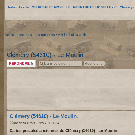
Index du site
‹
MEURTHE ET MOSELLE
‹
MEURTHE ET MOSELLE - C
‹
Clémery (
Voir les messages sans réponses
•
Voir les sujets actifs
Clémery (54610) - Le Moulin.
Répondre
Clémery (54610) - Le Moulin.
par
erick
» Mer 2 Nov 2011 19:41
Cartes postales anciennes de Clémery (54610) - Le Moulin.