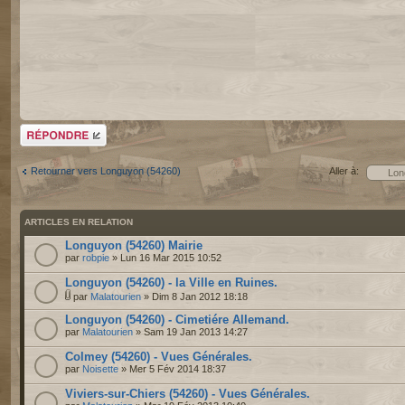
Répondre
Retourner vers Longuyon (54260)
Aller à:
ARTICLES EN RELATION
Longuyon (54260) Mairie
par
robpie
» Lun 16 Mar 2015 10:52
Longuyon (54260) - la Ville en Ruines.
par
Malatourien
» Dim 8 Jan 2012 18:18
Longuyon (54260) - Cimetiére Allemand.
par
Malatourien
» Sam 19 Jan 2013 14:27
Colmey (54260) - Vues Générales.
par
Noisette
» Mer 5 Fév 2014 18:37
Viviers-sur-Chiers (54260) - Vues Générales.