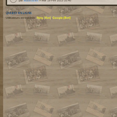
par
Malatourien
» Mar 19 Fév 2013 10:40
QUI EST EN LIGNE
Utilisateurs enregistrés:
Bing [Bot]
,
Google [Bot]