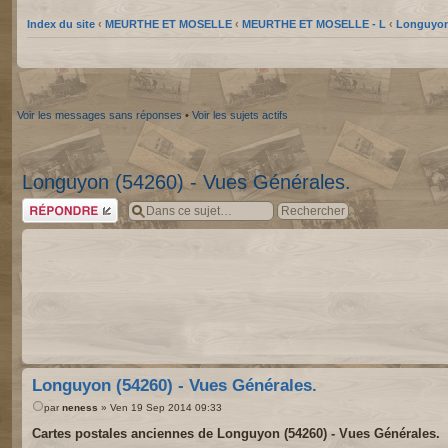
Index du site
‹
MEURTHE ET MOSELLE
‹
MEURTHE ET MOSELLE - L
‹
Longuyon
Voir les messages sans réponses
•
Voir les sujets actifs
Longuyon (54260) - Vues Générales.
Répondre
Longuyon (54260) - Vues Générales.
par
neness
» Ven 19 Sep 2014 09:33
Cartes postales anciennes de Longuyon (54260) - Vues Générales.