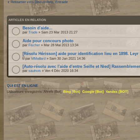
Retourner vers Discussions, Entraide
ARTICLES EN RELATION
Besoin d'aide...
par
Trade
» Sam 23 Mar 2013 21:27
Aide pour concours photo
par
Fischer
» Mar 28 Mai 2013 13:34
[Résolu Hérisson] aide pour identification lieu en 1898. Leyr
par
MMaillard
» Sam 30 Jan 2021 14:36
[Auto-résolu avec l'aide d'entre Seille et Nied] Rassembleme
par
saulnois
» Ven 4 Déc 2020 16:34
QUI EST EN LIGNE
Utilisateurs enregistrés: Ahrefs [Bot],
Bing [Bot]
,
Google [Bot]
,
Yandex [BOT]