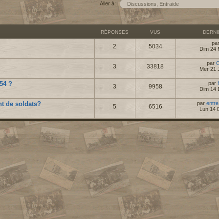
Aller à:
RÉPONSES
VUS
DERN
pa
2
5034
Dim 24 
par
C
3
33818
Mer 21 
 54 ?
par
3
9958
Dim 14 
nt de soldats?
par
entre
5
6516
Lun 14 