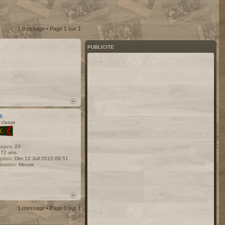
1 message • Page
1
sur
1
PUBLICITE
5
 classe
ages:
23
72 ans
iption:
Dim 12 Juil 2015 09:51
isation:
Meuse
1 message • Page
1
sur
1