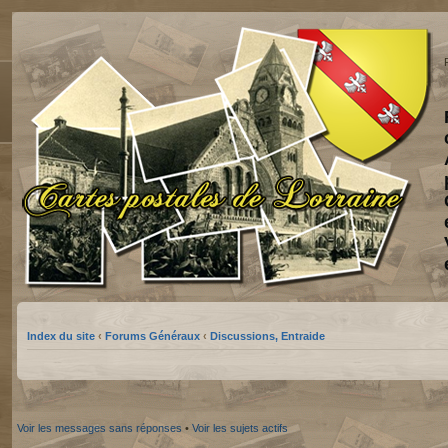
Index du site
‹
Forums Généraux
‹
Discussions, Entraide
Voir les messages sans réponses
•
Voir les sujets actifs