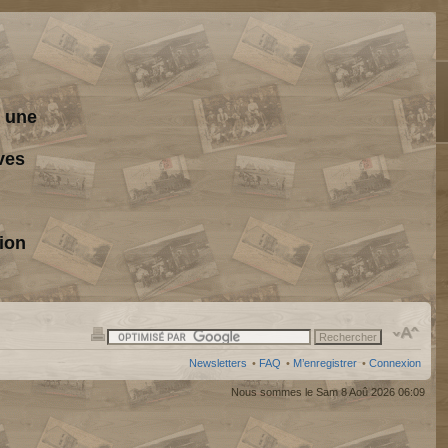
s une
ves
ion
Newsletters
•
FAQ
•
M’enregistrer
•
Connexion
Nous sommes le Sam 8 Aoû 2026 06:09