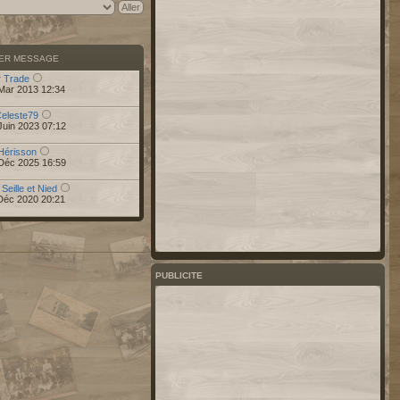
IER MESSAGE
r
Trade
Mar 2013 12:34
eleste79
Juin 2023 07:12
Hérisson
Déc 2025 16:59
 Seille et Nied
Déc 2020 20:21
PUBLICITE