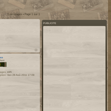
3 messages • Page
1
sur
1
PUBLICITE
ess
dant
ages:
445
iption:
Ven 26 Aoû 2011 17:09