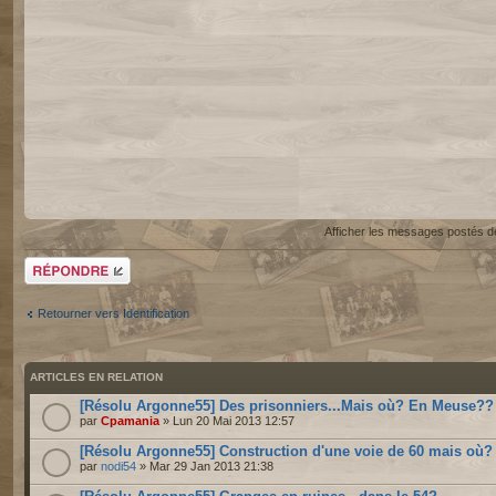
Afficher les messages postés d
Répondre
Retourner vers Identification
ARTICLES EN RELATION
[Résolu Argonne55] Des prisonniers...Mais où? En Meuse??
par
Cpamania
» Lun 20 Mai 2013 12:57
[Résolu Argonne55] Construction d'une voie de 60 mais où?
par
nodi54
» Mar 29 Jan 2013 21:38