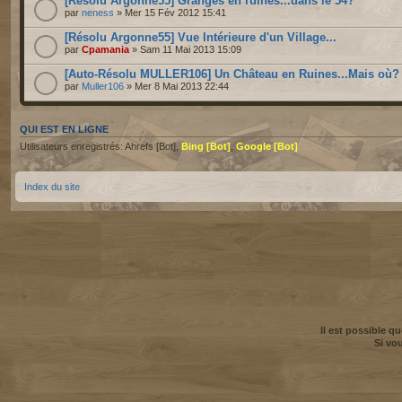
[Résolu Argonne55] Granges en ruines...dans le 54?
par
neness
» Mer 15 Fév 2012 15:41
[Résolu Argonne55] Vue Intérieure d'un Village...
par
Cpamania
» Sam 11 Mai 2013 15:09
[Auto-Résolu MULLER106] Un Château en Ruines...Mais où?
par
Muller106
» Mer 8 Mai 2013 22:44
QUI EST EN LIGNE
Utilisateurs enregistrés: Ahrefs [Bot],
Bing [Bot]
,
Google [Bot]
Index du site
Il est possible q
Si vo