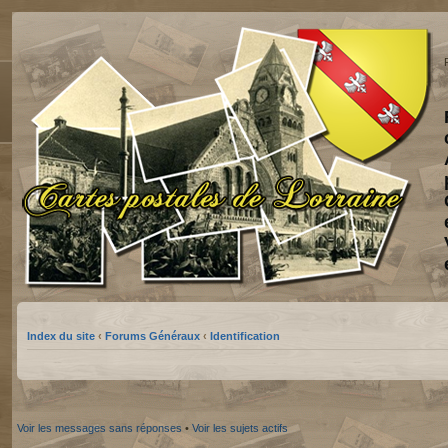
Index du site
‹
Forums Généraux
‹
Identification
Voir les messages sans réponses
•
Voir les sujets actifs