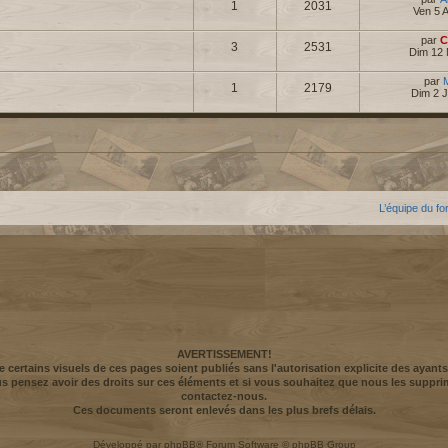
1
2031
Ven 5 
par
C
3
2531
Dim 12 
par
1
2179
Dim 2 J
L’équipe du f
AVERTISSEMENT!
ue certains visuels de ces pages soient publiés sans l'autorisation explicite des ayants
us pensez avoir des droits sur ces éléments et si vous souhaitez que nous les suppri
contactez-nous.
Ces documents seront enlevés dans les plus brefs délais.
Développé par
phpBB
® Forum Software © phpBB Group