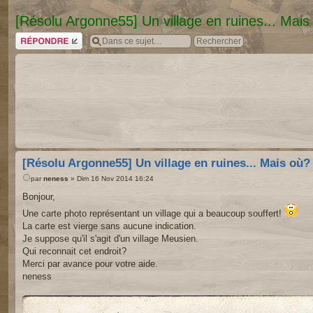
[Résolu Argonne55] Un village en ruines... Mais
Répondre
[Résolu Argonne55] Un village en ruines... Mais où?
par
neness
» Dim 16 Nov 2014 16:24
Bonjour,
Une carte photo représentant un village qui a beaucoup souffert!
La carte est vierge sans aucune indication.
Je suppose qu'il s'agit d'un village Meusien.
Qui reconnait cet endroit?
Merci par avance pour votre aide.
neness