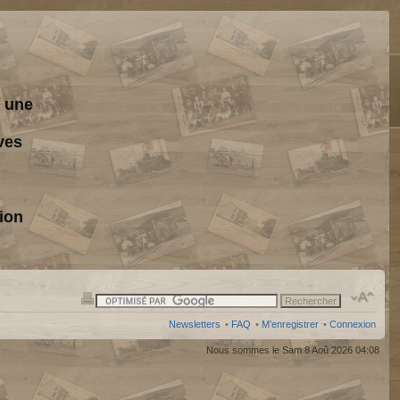
s une
ves
ion
Newsletters
•
FAQ
•
M’enregistrer
•
Connexion
Nous sommes le Sam 8 Aoû 2026 04:08