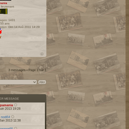
mania
 lieutenant
ages:
1431
55 ans
iption:
Dim 14 Aoû 2011 14:29
3 messages • Page
1
sur
1
IER MESSAGE
pamania
uin 2013 19:28
r
nodi54
Jan 2013 11:38
rgonne55