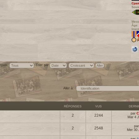
Cpa
Sous
Mess
Âge:
Inscr
epuis:
Trier par
Aller à:
RÉPONSES
VUS
DERN
par
C
2
2244
Mar 4 J
pa
2
2548
Mer 30 
par
A