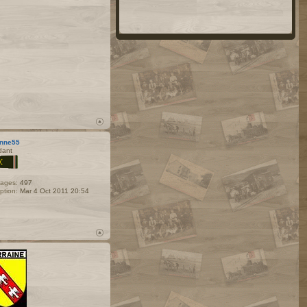
nne55
dant
ages:
497
iption:
Mar 4 Oct 2011 20:54