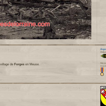
Argo
Adju
Mess
 village de
Forges
en Meuse.
Inscr