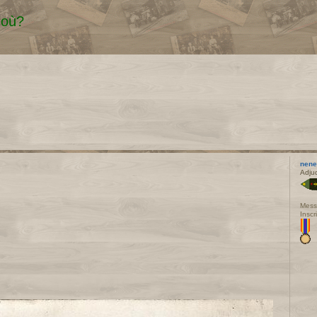
 où?
nen
Adju
Mess
Inscr