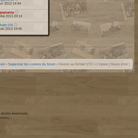
Avr 2013 14:44
pamania
Mai 2013 20:14
Muller106
uin 2013 19:45
orum
•
Supprimer les cookies du forum
• Heures au format UTC + 1 heure [ Heure d’été ]
-droits éventuels.
mions,