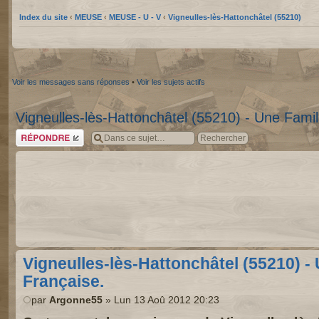
Index du site
‹
MEUSE
‹
MEUSE - U - V
‹
Vigneulles-lès-Hattonchâtel (55210)
Voir les messages sans réponses
•
Voir les sujets actifs
Vigneulles-lès-Hattonchâtel (55210) - Une Famil
Répondre
Vigneulles-lès-Hattonchâtel (55210) -
Française.
par
Argonne55
» Lun 13 Aoû 2012 20:23