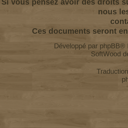
Si vous pensez avoir des droits s
nous le
cont
Ces documents seront enl
Développé par
phpBB
® 
SoftWood d
Traductio
p