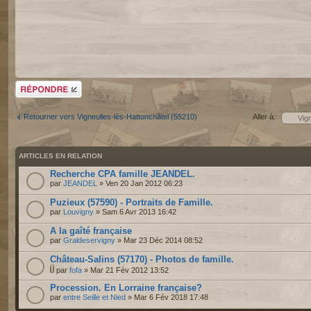
Répondre
Retourner vers Vigneulles-lès-Hattonchâtel (55210)
Aller à:
ARTICLES EN RELATION
Recherche CPA famille JEANDEL.
par
JEANDEL
» Ven 20 Jan 2012 06:23
Puzieux (57590) - Portraits de Famille.
par
Louvigny
» Sam 6 Avr 2013 16:42
A la gaîté française
par
Graldeservigny
» Mar 23 Déc 2014 08:52
Château-Salins (57170) - Photos de famille.
par
fofa
» Mar 21 Fév 2012 13:52
Procession. En Lorraine française?
par
entre Seille et Nied
» Mar 6 Fév 2018 17:48