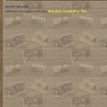
QUI EST EN LIGNE
Utilisateurs enregistrés: Ahrefs [Bot],
Bing [Bot]
,
Google [Bot]
,
Tbot