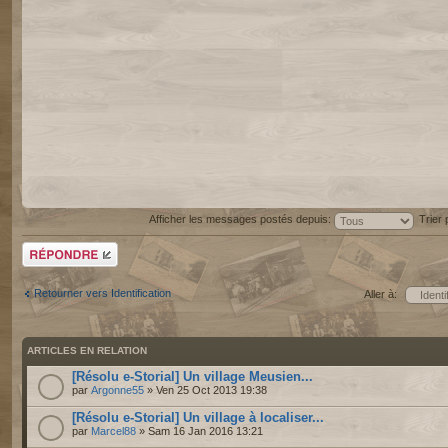
Afficher les messages postés depuis:
Trier
Répondre
Retourner vers Identification
Aller à:
ARTICLES EN RELATION
[Résolu e-Storial] Un village Meusien...
par
Argonne55
» Ven 25 Oct 2013 19:38
[Résolu e-Storial] Un village à localiser...
par
Marcel88
» Sam 16 Jan 2016 13:21