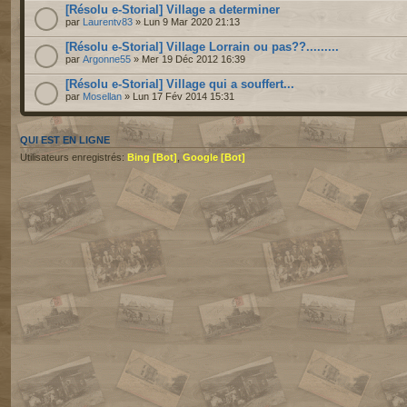
[Résolu e-Storial] Village a determiner
par
Laurentv83
» Lun 9 Mar 2020 21:13
[Résolu e-Storial] Village Lorrain ou pas??.........
par
Argonne55
» Mer 19 Déc 2012 16:39
[Résolu e-Storial] Village qui a souffert...
par
Mosellan
» Lun 17 Fév 2014 15:31
QUI EST EN LIGNE
Utilisateurs enregistrés:
Bing [Bot]
,
Google [Bot]