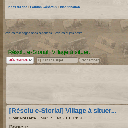
Index du site
‹
Forums Généraux
‹
Identification
Voir les messages sans réponses
•
Voir les sujets actifs
[Résolu e-Storial] Village à situer...
Répondre
[Résolu e-Storial] Village à situer...
par
Noisette
» Mar 19 Jan 2016 14:51
Bonjour,