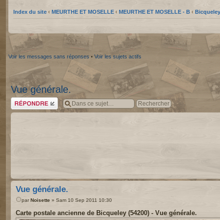
Index du site
‹
MEURTHE ET MOSELLE
‹
MEURTHE ET MOSELLE - B
‹
Bicqueley
Voir les messages sans réponses
•
Voir les sujets actifs
Vue générale.
Répondre
Vue générale.
par
Noisette
» Sam 10 Sep 2011 10:30
Carte postale ancienne de Bicqueley (54200) - Vue générale.