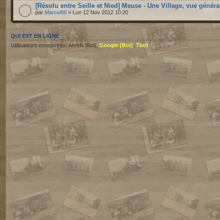
[Résolu entre Seille et Nied] Meuse - Une Village, vue généra
par
Marcel88
» Lun 12 Nov 2012 10:20
QUI EST EN LIGNE
Utilisateurs enregistrés: Ahrefs [Bot],
Google [Bot]
,
Tbot