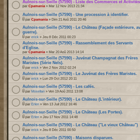
Aulnois-sur-Seille (57590) - Liste des Commerces et Activités
par
Cpamania
» Mar 12 Nov 2013 21:34
Aulnois-sur-Seille (57590) - Une procession à identifier.
par
Cpamania
» Dim 21 Aoû 2011 20:46
Aulnois-sur-Seille (57590) - Le Château (Façade extérieure, a
guerre).
par
erick
» Jeu 8 Déc 2011 00:23
Aulnois-sur-Seille (57590) - Rassemblement des Servants
d'Eglise.
par
Cpamania
» Mar 20 Aoû 2013 14:14
Aulnois-sur-Seille (57590) - Juvénat Champagnat des Frères
Maristes (Série Nels).
par
erick
» Ven 2 Nov 2012 02:24
Aulnois-sur-Seille (57590) - Le Juvénat des Frères Maristes.
par
erick
» Lun 29 Oct 2012 20:11
Aulnois-sur-Seille (57590) - Les cafés.
par
Mosellan
» Ven 19 Aoû 2011 13:08
Aulnois-sur-Seille (57590) - Le Château (L'intérieur).
par
Erlen
» Ven 13 Juil 2012 16:46
Aulnois-sur-Seille (57590) - Le Château (Les Portes).
par
Erlen
» Jeu 17 Nov 2011 14:48
Aulnois-sur-Seille (57590) - Le Château ("Le vieux Château")
par
erick
» Jeu 8 Déc 2011 00:50
Aulnois-sur-Seille (57590) - Maisons disparues.