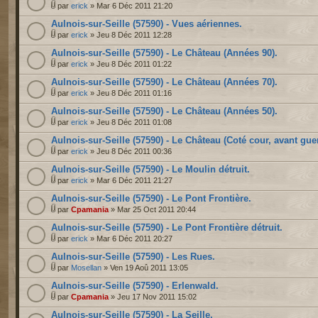
par
erick
» Mar 6 Déc 2011 21:20
Aulnois-sur-Seille (57590) - Vues aériennes.
par
erick
» Jeu 8 Déc 2011 12:28
Aulnois-sur-Seille (57590) - Le Château (Années 90).
par
erick
» Jeu 8 Déc 2011 01:22
Aulnois-sur-Seille (57590) - Le Château (Années 70).
par
erick
» Jeu 8 Déc 2011 01:16
Aulnois-sur-Seille (57590) - Le Château (Années 50).
par
erick
» Jeu 8 Déc 2011 01:08
Aulnois-sur-Seille (57590) - Le Château (Coté cour, avant guer
par
erick
» Jeu 8 Déc 2011 00:36
Aulnois-sur-Seille (57590) - Le Moulin détruit.
par
erick
» Mar 6 Déc 2011 21:27
Aulnois-sur-Seille (57590) - Le Pont Frontière.
par
Cpamania
» Mar 25 Oct 2011 20:44
Aulnois-sur-Seille (57590) - Le Pont Frontière détruit.
par
erick
» Mar 6 Déc 2011 20:27
Aulnois-sur-Seille (57590) - Les Rues.
par
Mosellan
» Ven 19 Aoû 2011 13:05
Aulnois-sur-Seille (57590) - Erlenwald.
par
Cpamania
» Jeu 17 Nov 2011 15:02
Aulnois-sur-Seille (57590) - La Seille.