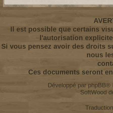
AVER
Il est possible que certains vi
l'autorisation explicit
Si vous pensez avoir des droits s
nous le
cont
Ces documents seront enl
Développé par
phpBB
® 
SoftWood d
Traductio