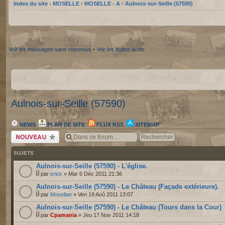
Index du site
‹
MOSELLE
‹
MOSELLE - A
‹
Aulnois-sur-Seille (57590)
Voir les messages sans réponses
•
Voir les sujets actifs
Aulnois-sur-Seille (57590)
NEWS
PLAN DE SITE
FLUX RSS
SITEMAP
Écrire un nouveau
sujet
SUJETS
Aulnois-sur-Seille (57590) - L'église.
par
erick
» Mar 6 Déc 2011 21:36
Aulnois-sur-Seille (57590) - Le Château (Façade extérieure).
par
Mosellan
» Ven 19 Aoû 2011 13:07
Aulnois-sur-Seille (57590) - Le Château (Tours dans la Cour)
par
Cpamania
» Jeu 17 Nov 2011 14:18