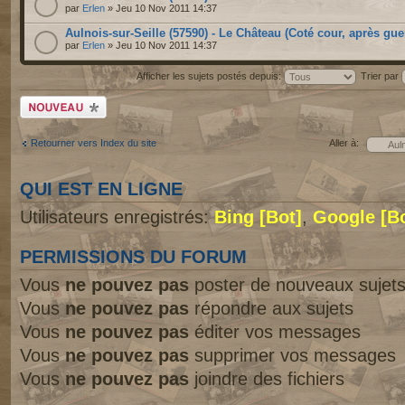
par
Erlen
» Jeu 10 Nov 2011 14:37
Aulnois-sur-Seille (57590) - Le Château (Coté cour, après guer
par
Erlen
» Jeu 10 Nov 2011 14:37
Afficher les sujets postés depuis:
Trier par
Écrire un nouveau
sujet
Retourner vers Index du site
Aller à:
QUI EST EN LIGNE
Utilisateurs enregistrés:
Bing [Bot]
,
Google [Bo
PERMISSIONS DU FORUM
Vous
ne pouvez pas
poster de nouveaux sujet
Vous
ne pouvez pas
répondre aux sujets
Vous
ne pouvez pas
éditer vos messages
Vous
ne pouvez pas
supprimer vos messages
Vous
ne pouvez pas
joindre des fichiers