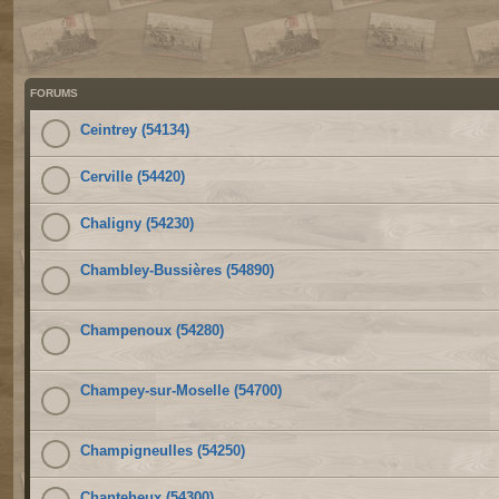
FORUMS
Ceintrey (54134)
Cerville (54420)
Chaligny (54230)
Chambley-Bussières (54890)
Champenoux (54280)
Champey-sur-Moselle (54700)
Champigneulles (54250)
Chanteheux (54300)