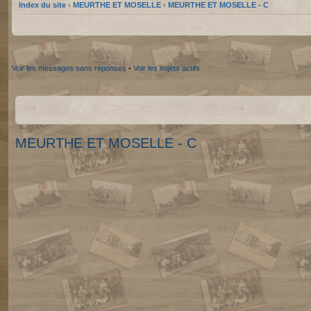
Index du site
‹
MEURTHE ET MOSELLE
‹
MEURTHE ET MOSELLE - C
Voir les messages sans réponses
•
Voir les sujets actifs
MEURTHE ET MOSELLE - C