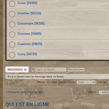
Crion (54300)
Criviller (54120)
Croismare (54300)
Crusnes (54680)
Custines (54670)
Cutry (54720)
Écrire un nouveau
sujet
Il n’y a aucun sujet ou message dans ce forum.
Afficher les sujets postés depuis:
Trier par
Retourner vers Index du site
Aller à:
QUI EST EN LIGNE