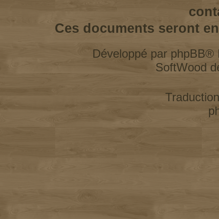
cont
Ces documents seront enl
Développé par
phpBB
® 
SoftWood d
Traductio
p