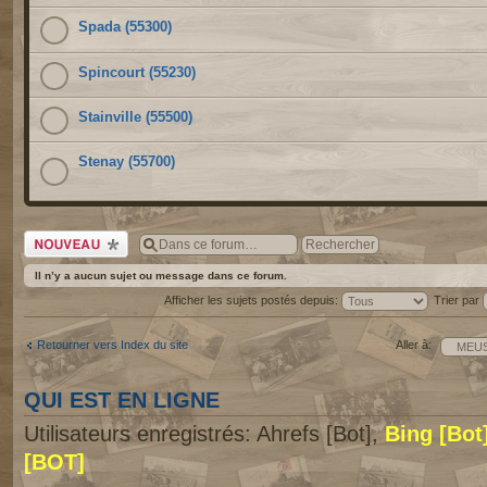
Spada (55300)
Spincourt (55230)
Stainville (55500)
Stenay (55700)
Écrire un nouveau
sujet
Il n’y a aucun sujet ou message dans ce forum.
Afficher les sujets postés depuis:
Trier par
Retourner vers Index du site
Aller à:
QUI EST EN LIGNE
Utilisateurs enregistrés: Ahrefs [Bot],
Bing [Bot
[BOT]