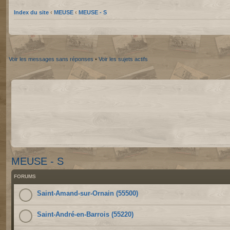
Index du site
‹
MEUSE
‹
MEUSE - S
Voir les messages sans réponses
•
Voir les sujets actifs
MEUSE - S
FORUMS
Saint-Amand-sur-Ornain (55500)
Saint-André-en-Barrois (55220)