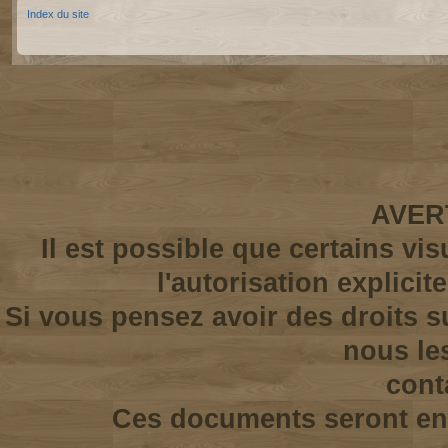
Index du site
AVER
Il est possible que certains vi
l'autorisation explicit
Si vous pensez avoir des droits s
nous le
cont
Ces documents seront enl