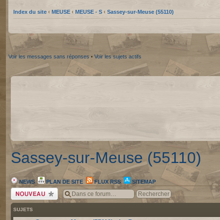
Index du site
‹
MEUSE
‹
MEUSE - S
‹
Sassey-sur-Meuse (55110)
Voir les messages sans réponses
•
Voir les sujets actifs
Sassey-sur-Meuse (55110)
NEWS
PLAN DE SITE
FLUX RSS
SITEMAP
Écrire un nouveau
sujet
SUJETS