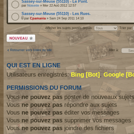
Sassey-sur-Meuse (55110) - Le Pont.
par
Noisette
» Mer 22 Aoû 2012 12:57
Sassey-sur-Meuse (55110) - Les Rues.
par
Cpamania
» Sam 24 Sep 2011 14:10
Afficher les sujets postés depuis:
Trier par
Écrire un nouveau
sujet
Retourner vers Index du site
Aller à:
QUI EST EN LIGNE
Utilisateurs enregistrés:
Bing [Bot]
,
Google [Bo
PERMISSIONS DU FORUM
Vous
ne pouvez pas
poster de nouveaux sujet
Vous
ne pouvez pas
répondre aux sujets
Vous
ne pouvez pas
éditer vos messages
Vous
ne pouvez pas
supprimer vos messages
Vous
ne pouvez pas
joindre des fichiers