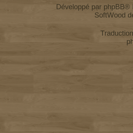
Développé par
phpBB
® 
SoftWood d
Traductio
p