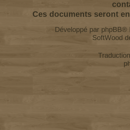
cont
Ces documents seront enl
Développé par
phpBB
® 
SoftWood d
Traductio
p