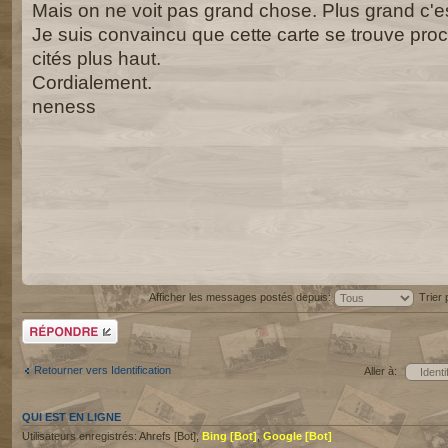
Mais on ne voit pas grand chose. Plus grand c'e
Je suis convaincu que cette carte se trouve proc
cités plus haut.
Cordialement.
neness
Afficher les messages postés depuis:
Trier
Répondre
Retourner vers Identification
Aller à:
QUI EST EN LIGNE
Utilisateurs enregistrés: Ahrefs [Bot],
Bing [Bot]
,
Google [Bot]