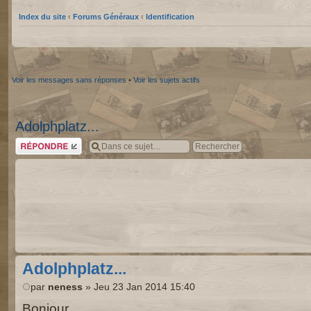
Index du site
‹
Forums Généraux
‹
Identification
Voir les messages sans réponses
•
Voir les sujets actifs
Adolphplatz...
Répondre
Adolphplatz...
par
neness
» Jeu 23 Jan 2014 15:40
Bonjour,