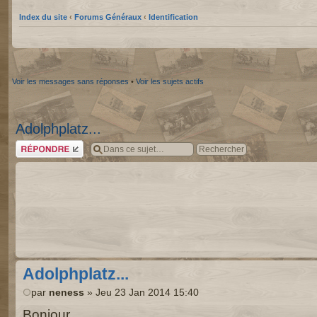
Index du site
‹
Forums Généraux
‹
Identification
Voir les messages sans réponses
•
Voir les sujets actifs
Adolphplatz...
Répondre
Adolphplatz...
par
neness
» Jeu 23 Jan 2014 15:40
Bonjour,