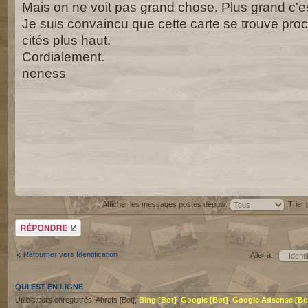
Mais on ne voit pas grand chose. Plus grand c'e
Je suis convaincu que cette carte se trouve proc
cités plus haut.
Cordialement.
neness
Afficher les messages postés depuis:
Trier
Répondre
Retourner vers Identification
Aller à:
QUI EST EN LIGNE
Utilisateurs enregistrés: Ahrefs [Bot],
Bing [Bot]
,
Google [Bot]
,
Google Adsense [Bo