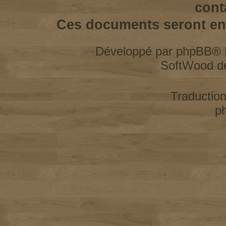
cont
Ces documents seront enl
Développé par
phpBB
® 
SoftWood d
Traductio
p