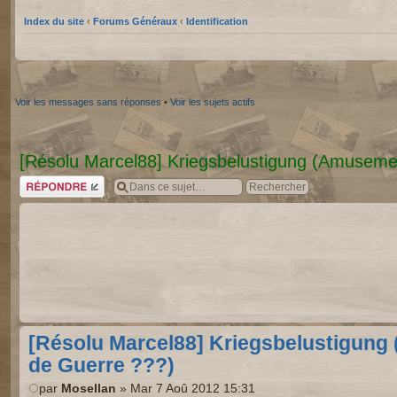
Index du site
‹
Forums Généraux
‹
Identification
Voir les messages sans réponses
•
Voir les sujets actifs
[Résolu Marcel88] Kriegsbelustigung (Amuseme
Répondre
[Résolu Marcel88] Kriegsbelustigun
de Guerre ???)
par
Mosellan
» Mar 7 Aoû 2012 15:31