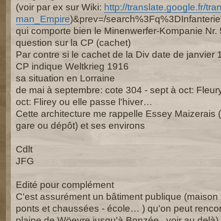
(voir par ex sur Wiki:
http://translate.google.fr/tran
man_Empire
)&prev=/search%3Fq%3DInfante
qui comporte bien le Minenwerfer-Kompanie Nr. 54
question sur la CP (cachet)
Par contre si le cachet de la Div date de janvier 1
CP indique Weltkrieg 1916
sa situation en Lorraine
de mai à septembre: cote 304 - sept à oct: Fleu
oct: Flirey ou elle passe l'hiver…
Cette architecture me rappelle Essey Maizerais (
gare ou dépôt) et ses environs
Cdlt
JFG
Edité pour complément
C'est assurément un bâtiment publique (maison fo
ponts et chaussées - école… ) qu'on peut rencont
plaine de Wöevre jusqu'à Bonzée , voir au delà)