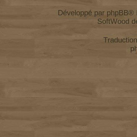
Développé par
phpBB
® 
SoftWood d
Traductio
p