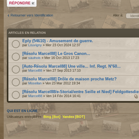
Répondre
Retourner vers Identification
Aller à:
ARTICLES EN RELATION
Eply (54610) - Amusement de guerre.
par
Louvigny
» Mer 23 Oct 2024 12:37
[Résolu Marcel88] Le Gros Canon...
par
saulnois
» Mer 16 Oct 2013 17:23
[Auto-Résolu Marcel88] Une ville... Inf. Regt. N°60...
par
Marcel88
» Ven 27 Sep 2013 17:10
[Résolu Marcel88] Drôle de maison proche Metz?
par
Mosellan
» Ven 23 Mar 2012 19:34
[Résolu Marcel88/e-Storial/entre Seille et Nied] Feldgottesdie
par
Marcel88
» Ven 14 Fév 2014 16:41
QUI EST EN LIGNE
Utilisateurs enregistrés:
Bing [Bot]
,
Yandex [BOT]