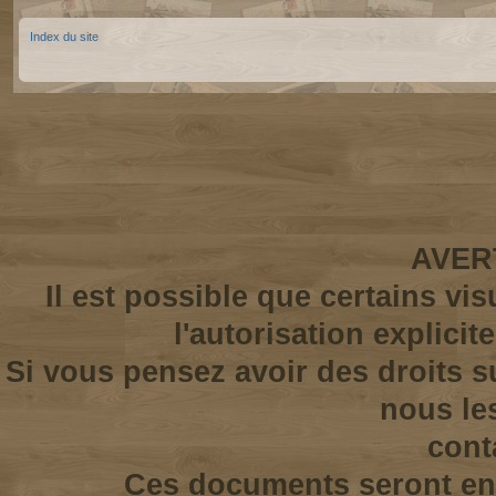
Index du site
AVER
Il est possible que certains vi
l'autorisation explicit
Si vous pensez avoir des droits s
nous le
cont
Ces documents seront enl